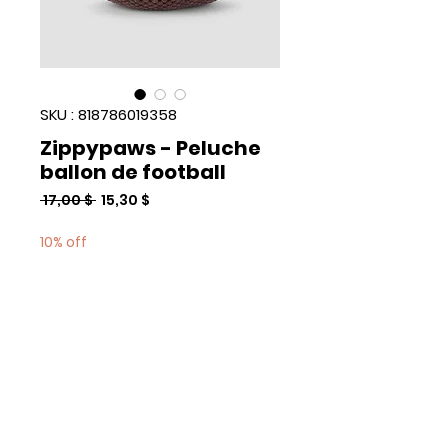
SKU : 818786019358
Zippypaws - Peluche
ballon de football
Prix
Prix
 17,00 $ 
15,30 $
original
promotionnel
10% off
Quantité
*
Add to Cart
Commander et payer